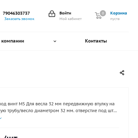
79046303737
Войти
Корзина
0
0
Заказать звонок
Мой кабинет
пуста
 компании
Контакты
под винт M5 Для весла 32 мм передвижную втулку на
ю трубу/весло диаметром 32 мм. отверстие под шток
10мм Регулируемое крепление выполнено из
ластика и легко устанавливается.