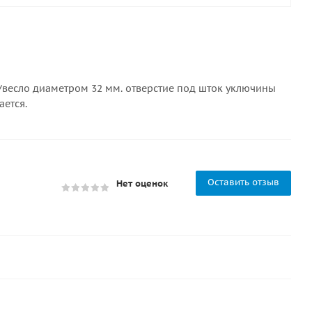
/весло диаметром 32 мм. отверстие под шток уключины
ается.
Оставить отзыв
Нет оценок