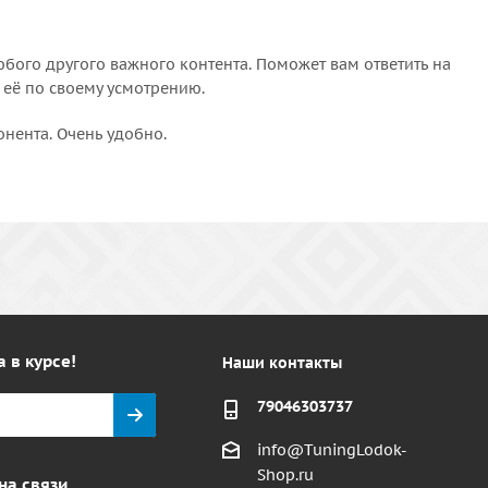
бого другого важного контента. Поможет вам ответить на
 её по своему усмотрению.
онента. Очень удобно.
а в курсе!
Наши контакты
79046303737
info@TuningLodok-
Shop.ru
на связи