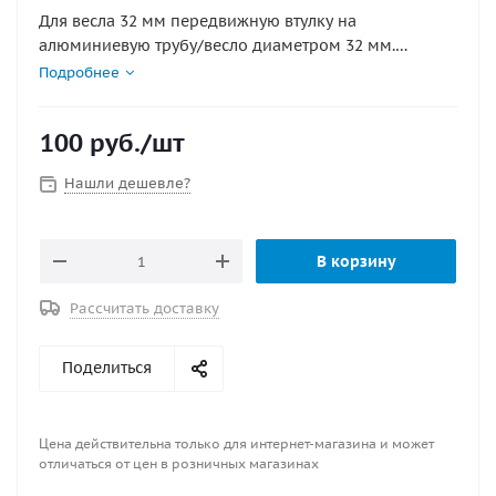
Для весла 32 мм передвижную втулку на
алюминиевую трубу/весло диаметром 32 мм.
отверстие под шток уключины 12мм Регулируемое
Подробнее
крепление выполнено из прочного пластика и легко
устанавливается.
100
руб.
/шт
Нашли дешевле?
В корзину
Рассчитать доставку
Поделиться
Цена действительна только для интернет-магазина и может
отличаться от цен в розничных магазинах