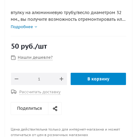
втулку на алюминиевую трубу/весло диаметром 32
мм., вы получите возможность отремонтировать или
изготовить весло самостоятельно. Сквозное
Подробнее
крепление выполнено из пластифицированного пвх
и легко устанавливается.
50
руб.
/шт
Нашли дешевле?
В корзину
Рассчитать доставку
Поделиться
Цена действительна только для интернет-магазина и может
отличаться от цен в розничных магазинах