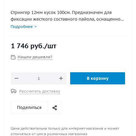
Стрингер 12мм кусок 100см. Предназначен для
фиксации жесткого составного пайола, оснащенного
боковой обвязкой из Z-профиля. Дает возможность
Подробнее
существенно увеличить продольную жесткость судна.
Изготовлен из алюминиевого сплава. Цена указана
1 746
руб.
/шт
за кусок фиксированной длины 1м. ЦЕНА БЕЗ
ЗАГЛУШЕК
Нашли дешевле?
В корзину
Рассчитать доставку
Поделиться
Цена действительна только для интернет-магазина и может
отличаться от цен в розничных магазинах