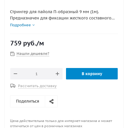
Стрингер для пайола П-образный 9 мм (1м).
Предназначен для фиксации жесткого составного
пайола на 9 мм. Дает возможность существенно
Подробнее
увеличить продольную жесткость судна. Изготовлен
из алюминиевого сплава. Цена указана за 1
759
руб.
/м
погонный метр без заглушек. Если нужна другой
размер то укажите это при оформлении заказа.
Нашли дешевле?
ЦЕНА БЕЗ ЗАГЛУШЕК.
Размер профиля:
В корзину
ширина: 48 мм;
высота: 29 мм;
Рассчитать доставку
Поделиться
Цена действительна только для интернет-магазина и может
отличаться от цен в розничных магазинах