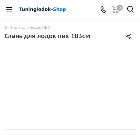
0
Полы для лодок ПВХ
Слань для лодок пвх 183см