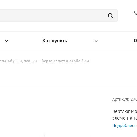
Как купить
О
ты, обушки, планки
-
Вертлюг петля-скоба 8мм
Артикул:
27
Вертлюг мо
элемента т
нагрузка до 
Подробнее
: нержавею