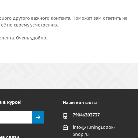
бого другого важного контента. Поможет вам ответить на
 её по своему усмотрению.
онента. Очень удобно.
а в курсе!
Наши контакты
79046303737
info@TuningLodok-
Shop.ru
на связи