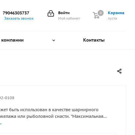
79046303737
Войти
Корзина
0
0
Заказать звонок
Мой кабинет
пуста
 компании
Контакты
02-0108
жет быть использован в качестве шарнирного
акелажа или рыболовной снасти. *Максимальная
1350 кг. *Продаётся упаковками по 2 штуки. Материал
щая сталь