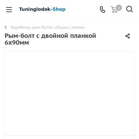
0
Карабины, рым-болты, обушки, планки
Рым-болт с двойной планкой
6х90мм