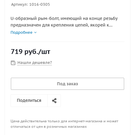
Артикул:
1016-0305
U-образный рым-болт, имеющий на конце резьбу
предназначен для крепления цепей, якорей к
различным конструкциям, механизмам и элементов
Подробнее
судовых конструкций. Также может использоваться
для фиксации швартовых, якорных цепей и т.д.
719
руб.
/шт
Материал : нержавеющая сталь
Нашли дешевле?
Под заказ
Поделиться
Цена действительна только для интернет-магазина и может
отличаться от цен в розничных магазинах