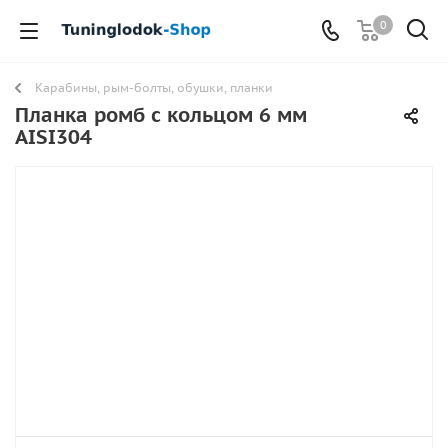
0
Карабины, рым-болты, обушки, планки
Планка ромб с кольцом 6 мм
AISI304