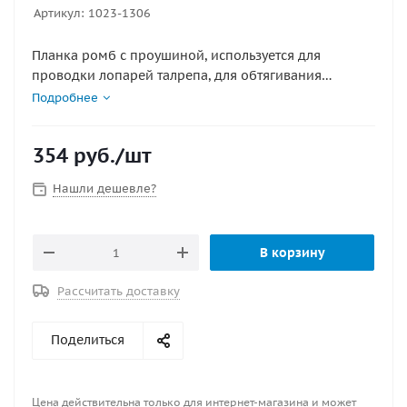
Артикул:
1023-1306
Планка ромб с проушиной, используется для
проводки лопарей талрепа, для обтягивания
стоячего такелажа или крепления иных конструкций
Подробнее
в судостроение. Также может использоваться для
фиксации швартовых, якорных цепей и т.д. Материал
354
руб.
/шт
: нержавеющая сталь
Нашли дешевле?
В корзину
Рассчитать доставку
Поделиться
Цена действительна только для интернет-магазина и может