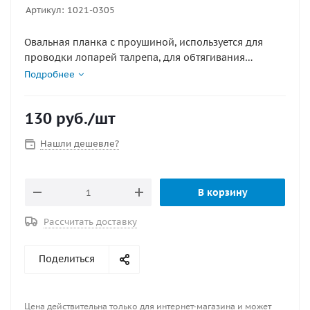
Артикул:
1021-0305
Овальная планка с проушиной, используется для
проводки лопарей талрепа, для обтягивания
стоячего такелажа или крепления иных конструкций
Подробнее
в судостроение. Также может использоваться для
фиксации швартовых, якорных цепей и т.д. Материал
130
руб.
/шт
: нержавеющая сталь
Нашли дешевле?
В корзину
Рассчитать доставку
Поделиться
Цена действительна только для интернет-магазина и может