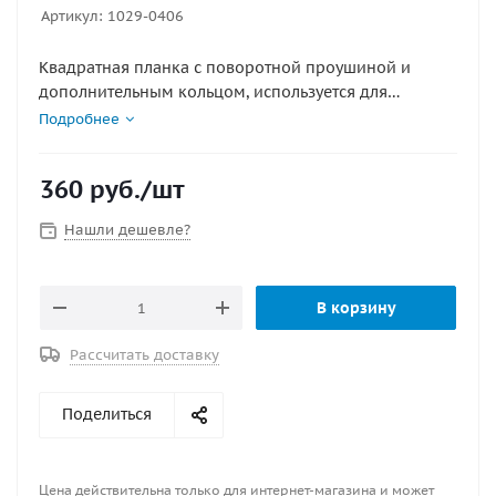
Артикул:
1029-0406
Квадратная планка с поворотной проушиной и
дополнительным кольцом, используется для
проводки лопарей талрепа, для обтягивания
Подробнее
стоячего такелажа или крепления иных конструкций
в судостроение. Также может использоваться для
360
руб.
/шт
фиксации швартовых, якорных цепей и т.д. Материал
: нержавеющая сталь
Нашли дешевле?
В корзину
Рассчитать доставку
Поделиться
Цена действительна только для интернет-магазина и может