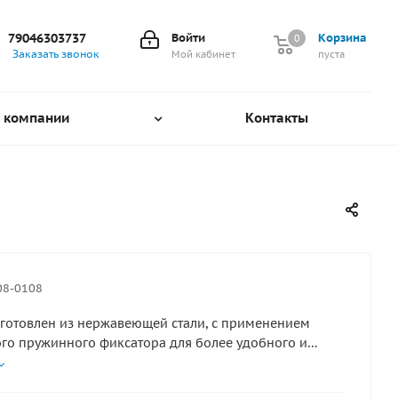
79046303737
Войти
Корзина
0
0
Заказать звонок
Мой кабинет
пуста
 компании
Контакты
08-0108
готовлен из нержавеющей стали, с применением
го пружинного фиксатора для более удобного и
оединения канатов, швартовых и т.д. Материал :
ая сталь