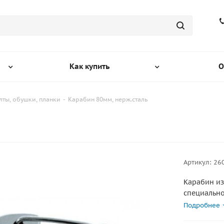
Как купить
О
ты, обушки, планки
-
Карабин 80мм, нерж.сталь
Артикул:
26
Карабин из
специально
безопасного с
Подробнее
нержавеющ