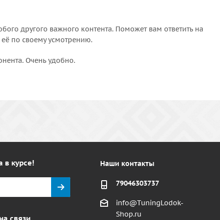
бого другого важного контента. Поможет вам ответить на
 её по своему усмотрению.
онента. Очень удобно.
а в курсе!
Наши контакты
79046303737
info@TuningLodok-
Shop.ru
на связи