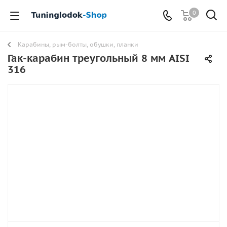
0
Карабины, рым-болты, обушки, планки
Гак-карабин треугольный 8 мм AISI
316