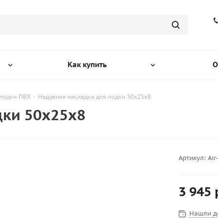
Как купить
О
 лодки ПВХ
-
Надувная накладка для лодки 50х25x8
дки 50х25x8
Артикул:
Air
3 945
Нашли д