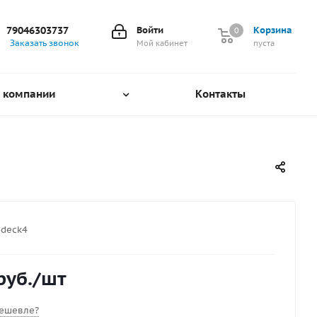
79046303737
Войти
Корзина
0
0
Заказать звонок
Мой кабинет
пуста
 компании
Контакты
-deck4
руб.
/шт
ешевле?