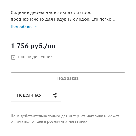
Сидение деревянное ликпаз-ликтрос
предназначено для надувных лодок. Его легко
установить, снять либо передвинуть, чтобы
Подробнее
рационально организовать пространство кокпита в
зависимости от количества пассажиров, габаритов
1 756
руб.
/шт
транспортируемого груза. Толщина фанеры 18мм
Нашли дешевле?
Под заказ
Поделиться
Цена действительна только для интернет-магазина и может
отличаться от цен в розничных магазинах