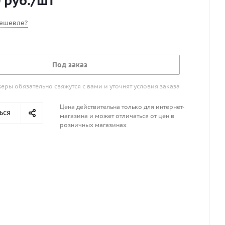
0
руб.
/шт
аше внимание! клей Бостик Виникол 1520 (Bostik
20) для склеивания тканей ПВХ поступает в больших
ешевле?
10л) Площадь покрытия, примерно,3-4 м2 на 1 литр
нтный клей к нему понадобится 6-10% Desmodur
ригинальная металлическая тара только 10л
Под заказ
ры обязательно свяжутся с вами и уточнят условия заказа
Цена действительна только для интернет-
ься
магазина и может отличаться от цен в
розничных магазинах