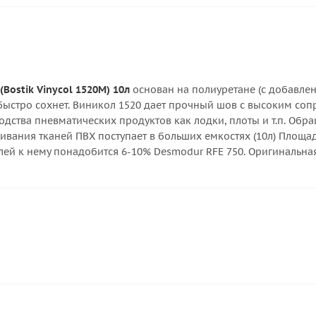
(Bostik Vinycol 1520М) 10л
основан на полиуретане (с добавлен
быстро сохнет. Виникол 1520 дает прочный шов с высоким соп
дства пневматических продуктов как лодки, плоты и т.п. Обр
леивания тканей ПВХ поступает в больших емкостях (10л) Площа
ей к нему понадобится 6-10% Desmodur RFE 750. Оригинальная