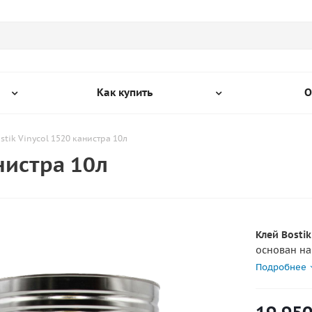
Как купить
О
stik Vinycol 1520 канистра 10л
анистра 10л
Клей Bostik
основан на
растворите
Подробнее
Виникол 15
воде, влаж
производст