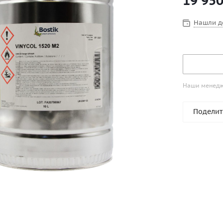
19 95
Обращаем В
Vinycol 15
Нашли д
емкостях (
двухкомпоне
RFE 750. О
Наши менедже
Поделит