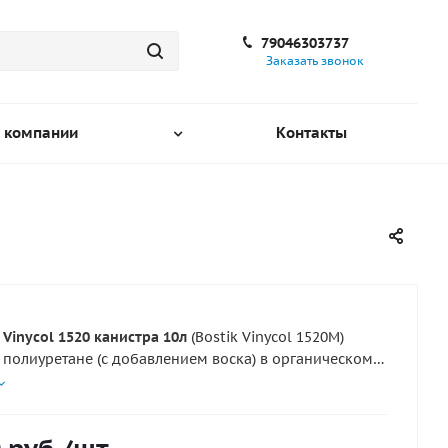
79046303737
Заказать звонок
 компании
Контакты
 Vinycol 1520 канистра 10л
(Bostik Vinycol 1520М)
 полиуретане (с добавлением воска) в органическом
ле. Он может наноситься кистью и быстро сохнет.
20 дает прочный шов с высоким сопротивлением
ности и т.д. и особенно хорошо подходит для
ва пневматических продуктов как лодки, плоты и т.п.