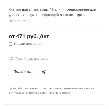
Клапан для слива воды (Италия) предназначен для
удаления воды, попадающей в кокпит при
движении лодки под мотором. Он устанавливается
Подробнее
на внутреннюю поверхность транца. Чтобы слить
воду во время глиссирования, нужно открыть
от
471 руб.
/шт
задвижку клапана. Тарельчатая резиновая мембрана
обеспечивает движение воды только в направлении
Нашли дешевле?
из лодки наружу.Диаметр отверстия в транце 40мм
Рассчитать доставку
Поделиться
Цена действительна только для интернет-магазина и может
отличаться от цен в розничных магазинах