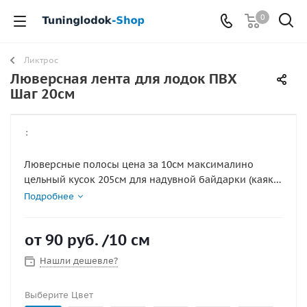
0
Ликтрос
Люверсная лента для лодок ПВХ
Шаг 20см
:
Люверсные полосы цена за 10см максималино
цельный кусок 205см для надувной байдарки (каяка,
каноэ из ПВХ) предназначены для прочного
Подробнее
крепления груза в лодке. люверса 10мм шаг люверса
20см . Люверсы оцинкованные
от
90 руб.
/10 см
Нашли дешевле?
Выберите Цвет